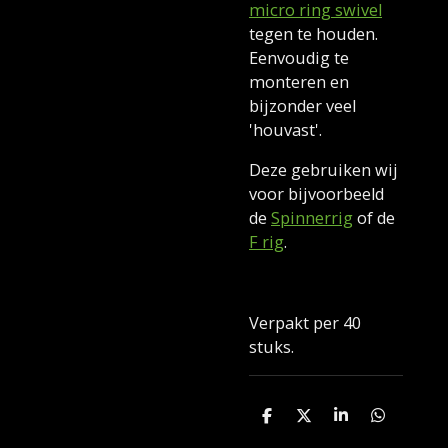
micro ring swivel
tegen te houden.
Eenvoudig te
monteren en
bijzonder veel
'houvast'.
Deze gebruiken wij
voor bijvoorbeeld
de
Spinnerrig
of de
F rig
.
Verpakt per 40
stuks.
D
D
S
D
e
e
h
e