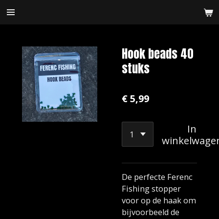
Ga
direct
naar
de
Hook beads 40
hoofdinhoud
stuks
€ 5,99
In
winkelwage
De perfecte Ferenc
Fishing stopper
voor op de haak om
bijvoorbeeld de